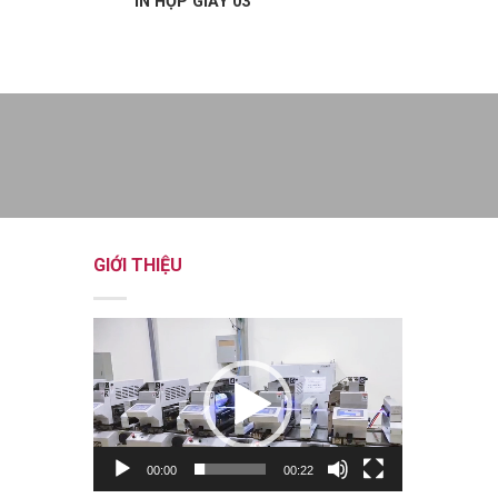
IN HỘP GIẤY 03
GIỚI THIỆU
Trình
chơi
Video
00:00
00:22