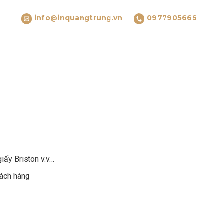
info@inquangtrung.vn
0977905666
giấy Briston v.v…
hách hàng