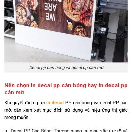
Decal pp cán bóng và decal pp cán mờ
Nên chọn in decal pp cán bóng hay in decal pp
cán mờ
Khi quyết định giữa
in decal
PP cán bóng và decal PP cán
mờ, cần xem xét mục đích sử dụng và hiệu ứng thị giác
mong muốn.
Decal PP Cán Bóng: Thường mang lại màu sắc rực rỡ và