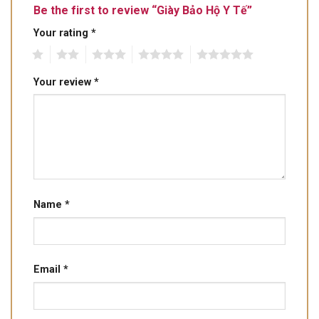
Be the first to review “Giày Bảo Hộ Y Tế”
Your rating
*
1
2
3
4
5
Your review
*
Name
*
Email
*